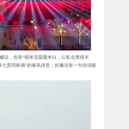
威仪，也有“稻米流脂粟米白，公私仓廪俱丰
侯七贵同杯酒”的春风得意；好像没有一句诗词能