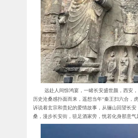
远赴人间惊鸿宴，一睹长安盛世颜，西安，
历史沧桑感扑面而来，遥想当年“秦王扫六合，
诉说着玄宗和贵妃的爱情故事，从骊山回望长安
桑，漫步长安街，驻足酒家旁，恍若化身那意气