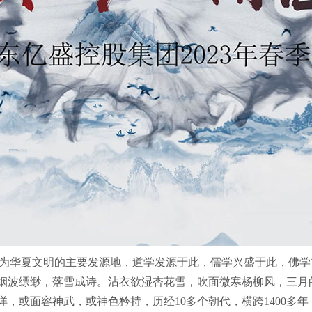
成为华夏文明的主要发源地，道学发源于此，儒学兴盛于此，佛
烟波缥缈，落雪成诗。沾衣欲湿杏花雪，吹面微寒杨柳风，三月
，或面容神武，或神色矜持，历经10多个朝代，横跨1400多