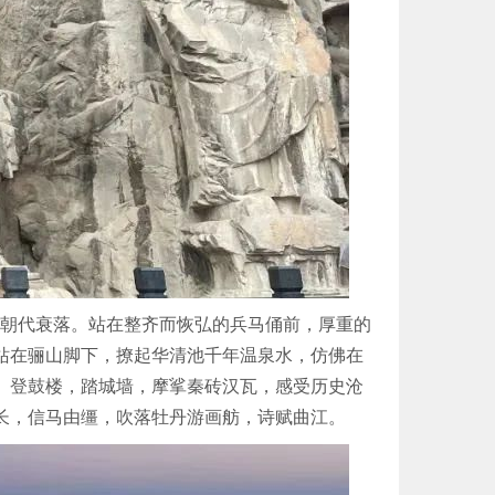
朝代衰落。站在整齐而恢弘的兵马俑前，厚重的
站在骊山脚下，撩起华清池千年温泉水，仿佛在
。登鼓楼，踏城墙，摩挲秦砖汉瓦，感受历史沧
长，信马由缰，吹落牡丹游画舫，诗赋曲江。