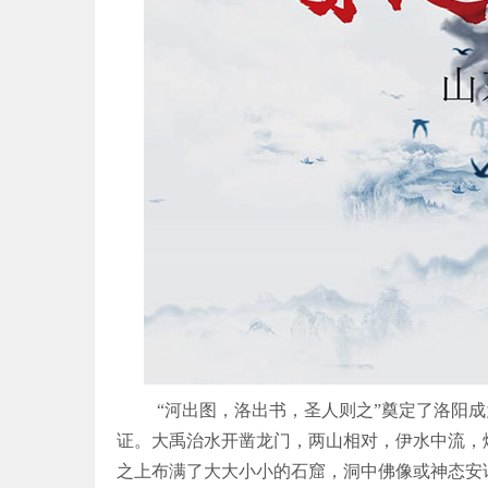
“河出图，洛出书，圣人则之”奠定了洛阳
证。大禹治水开凿龙门，两山相对，伊水中流，
之上布满了大大小小的石窟，洞中佛像或神态安详