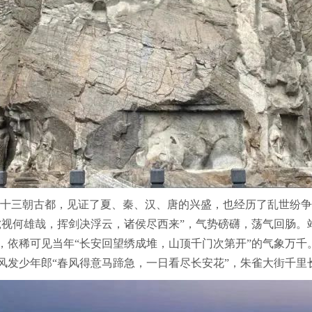
十三朝古都，见证了夏、秦、汉、唐的兴盛，也经历了乱世纷争
虎视何雄哉，挥剑决浮云，诸侯尽西来”，气势磅礴，荡气回肠。
，依稀可见当年“长安回望绣成堆，山顶千门次第开”的气象万千
风发少年郎“春风得意马蹄急，一日看尽长安花”，朱雀大街千里